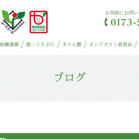
お気軽にお問い
潟療護園
第二うちがた
きりん館
オンブズマン委員会
ブログ