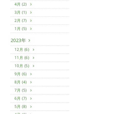
4月 (2)
3月 (1)
2月 (7)
1月 (5)
2023年
12月 (6)
11月 (6)
10月 (5)
9月 (6)
8月 (4)
7月 (5)
6月 (7)
5月 (8)