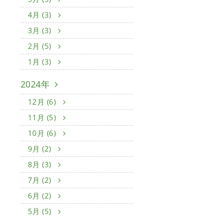
4月 (3)
3月 (3)
2月 (5)
1月 (3)
2024年
12月 (6)
11月 (5)
10月 (6)
9月 (2)
8月 (3)
7月 (2)
6月 (2)
5月 (5)