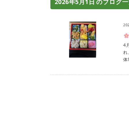
2026年5月1日 のブログ
20
4
れ
体