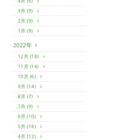
4月 (6)
3月 (9)
2月 (9)
1月 (9)
2022年
12月 (18)
11月 (14)
10月 (6)
9月 (14)
8月 (7)
7月 (9)
6月 (10)
5月 (18)
4月 (12)