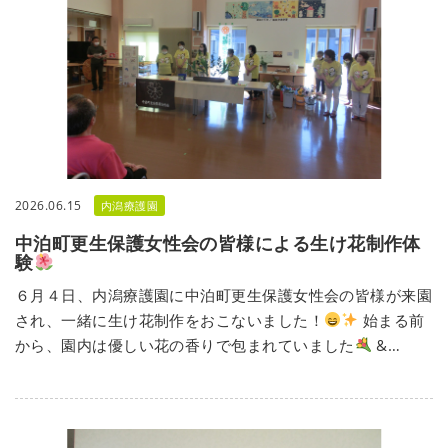
2026.06.15
内潟療護園
中泊町更生保護女性会の皆様による生け花制作体
験
６月４日、内潟療護園に中泊町更生保護女性会の皆様が来園
され、一緒に生け花制作をおこないました！
始まる前
から、園内は優しい花の香りで包まれていました
&…