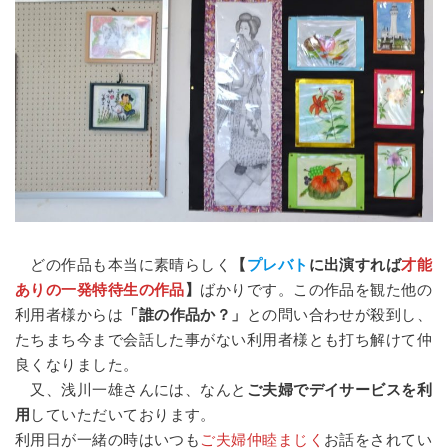
どの作品も本当に素晴らしく
【
プレバト
に出演すれば
才能
ありの一発特待生の作品
】
ばかりです。この作品を観た他の
利用者様からは
「誰の作品か？」
との問い合わせが殺到し、
たちまち今まで会話した事がない利用者様とも打ち解けて仲
良くなりました。
又、浅川一雄さんには、なんと
ご夫婦でデイサービスを利
用
していただいております。
利用日が一緒の時はいつも
ご夫婦仲睦まじく
お話をされてい