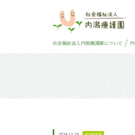
社会福祉法人内潟療護園について
内
2024.11.19
内潟療護園