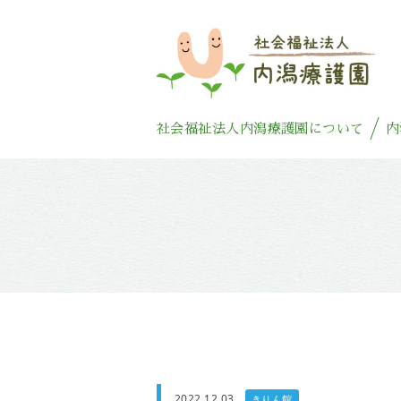
社会福祉法人内潟療護園について
内
2022.12.03
きりん館