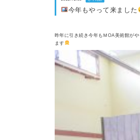
今年もやって来ました
昨年に引き続き今年もＭОA美術館がや
ます