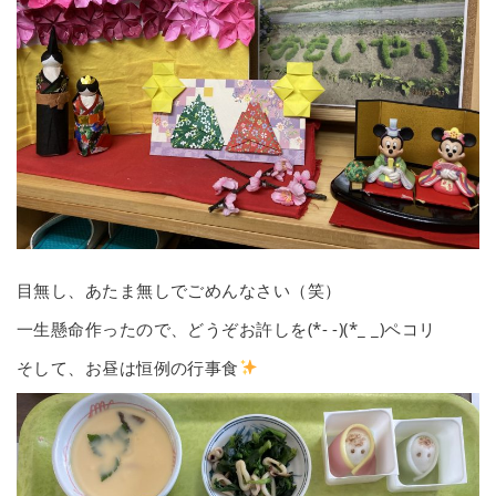
目無し、あたま無しでごめんなさい（笑）
一生懸命作ったので、どうぞお許しを(*- -)(*_ _)ペコリ
そして、お昼は恒例の行事食