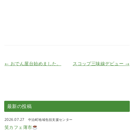
←
おでん屋台始めました。
スコップ三味線デビュー
→
最新の投稿
2026.07.27
中泊町地域包括支援センター
笑カフェ薄市