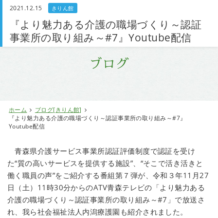
2021.12.15
きりん館
お問い合わせ
『より魅力ある介護の職場づくり～認証
事業所の取り組み～#7』Youtube配信
ブログ
ホーム
ブログ[きりん館]
『より魅力ある介護の職場づくり～認証事業所の取り組み～#7』
Youtube配信
青森県介護サービス事業所認証評価制度で認証を受け
た“質の高いサービスを提供する施設”、“そこで活き活きと
働く職員の声”をご紹介する番組第７弾が、令和３年11月27
日（土）11時30分からのATV青森テレビの「より魅力ある
介護の職場づくり～認証事業所の取り組み～#7」で放送さ
れ、我ら社会福祉法人内潟療護園も紹介されました。