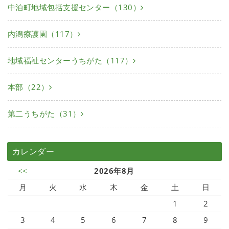
中泊町地域包括支援センター（130）
内潟療護園（117）
地域福祉センターうちがた（117）
本部（22）
第二うちがた（31）
カレンダー
<<
2026年8月
月
火
水
木
金
土
日
1
2
3
4
5
6
7
8
9