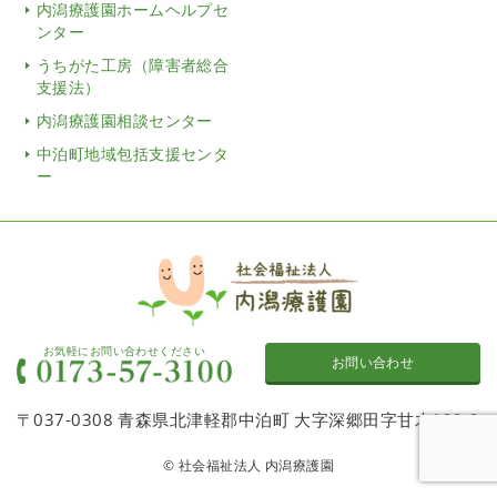
内潟療護園ホームヘルプセ
ンター
うちがた工房（障害者総合
支援法）
内潟療護園相談センター
中泊町地域包括支援センタ
ー
お気軽にお問い合わせください
お問い合わせ
〒037-0308 青森県北津軽郡中泊町 大字深郷田字甘木120-2
© 社会福祉法人 内潟療護園