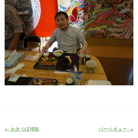
←
わきつぼ掃除
バーベキュー
→