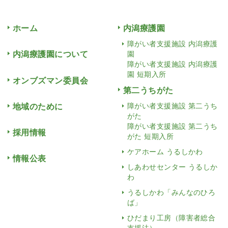
ホーム
内潟療護園
障がい者支援施設 内潟療護
内潟療護園について
園
障がい者支援施設 内潟療護
園 短期入所
オンブズマン委員会
第二うちがた
地域のために
障がい者支援施設 第二うち
がた
障がい者支援施設 第二うち
採用情報
がた 短期入所
ケアホーム うるしかわ
情報公表
しあわせセンター うるしか
わ
うるしかわ「みんなのひろ
ば」
ひだまり工房（障害者総合
支援法）