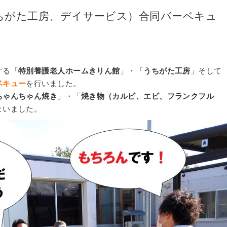
ちがた工房、デイサービス）合同バーベキュ
する「
特別養護老人ホームきりん館
」・「
うちがた工房
」そして
ベキュー
を行いました。
ちゃんちゃん焼き
」・「
焼き物（カルビ、エビ、フランクフル
まいました。