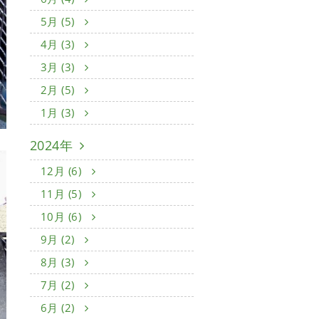
5月 (5)
4月 (3)
3月 (3)
2月 (5)
1月 (3)
2024年
12月 (6)
11月 (5)
10月 (6)
9月 (2)
8月 (3)
7月 (2)
6月 (2)