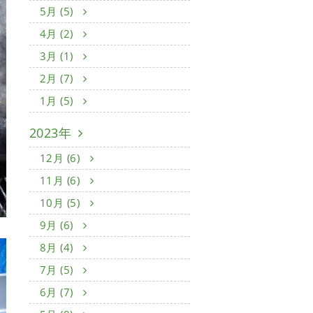
5月 (5)
4月 (2)
3月 (1)
2月 (7)
1月 (5)
2023年
12月 (6)
11月 (6)
10月 (5)
9月 (6)
8月 (4)
7月 (5)
6月 (7)