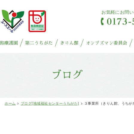
お気軽にお問い
潟療護園
第二うちがた
きりん館
オンブズマン委員会
ブログ
ホーム
ブログ[地域福祉センターうちがた]
３事業所（きりん館、うちが