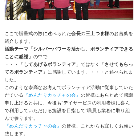
ここで贈呈式の際に述べられた
会長
の
三上つま様
のお言葉を
紹介します。
活動テーマ「シルバーパワーを活かし、ボランテイアできる
ことに感謝」
の中で
・・・
「してあげるボランティア」
ではなく
「させてもらっ
てるボランティア」
に感謝しています。・・・と述べられま
した。
このような崇高なお考えでボランティア活動に従事していた
だている
『めんだりカッチャの会』
の皆様にあらためて感謝
申し上げると共に、今後も”デイサービスの利用者様に喜ん
で利用していただける施設を目指して”職員も業務に取り組
んで参ります。
『めんだりカッチャの会』
の皆様、これからも宜しくお願い
致します。