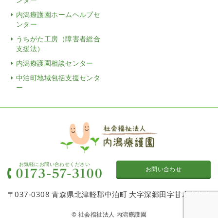
内潟療護園ホームヘルプセ
ンター
うちがた工房（障害者総合
支援法）
内潟療護園相談センター
中泊町地域包括支援センタ
ー
お気軽にお問い合わせください
お問い合わせ
〒037-0308 青森県北津軽郡中泊町 大字深郷田字甘木120-2
© 社会福祉法人 内潟療護園