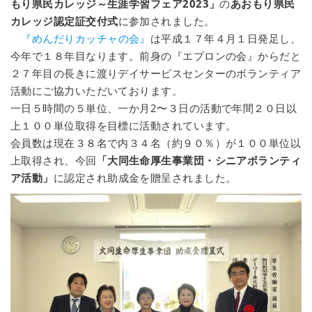
もり県民カレッジ～生涯学習フェア2023」
の
あおもり県民
カレッジ認定証交付式
に参加されました。
『めんだりカッチャの会』
は平成１７年４月１日発足し、
今年で１８年目なります。前身の『エプロンの会』からだと
２７年目の長きに渡りデイサービスセンターのボランティア
活動にご協力いただいております。
一日５時間の５単位、一か月2〜３日の活動で年間２０日以
上１００単位取得を目標に活動されています。
会員数は現在３８名で内３４名（約９０％）が１００単位以
上取得され、今回
「大同生命厚生事業団・シニアボランティ
ア活動」
に認定され助成金を贈呈されました。