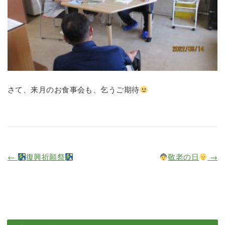
さて、来月のお食事会も、乞うご期待
←
復興祈願祭
敬老の日
→