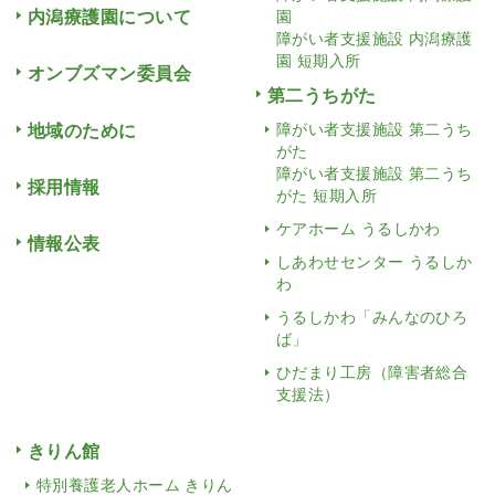
内潟療護園について
園
障がい者支援施設 内潟療護
園 短期入所
オンブズマン委員会
第二うちがた
地域のために
障がい者支援施設 第二うち
がた
障がい者支援施設 第二うち
採用情報
がた 短期入所
ケアホーム うるしかわ
情報公表
しあわせセンター うるしか
わ
うるしかわ「みんなのひろ
ば」
ひだまり工房（障害者総合
支援法）
きりん館
特別養護老人ホーム きりん