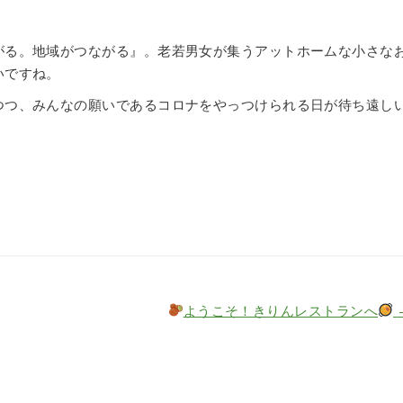
がる。地域がつながる』。老若男女が集うアットホームな小さな
いですね。
つつ、みんなの願いであるコロナをやっつけられる日が待ち遠し
ようこそ！きりんレストランへ