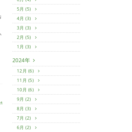
5月 (5)
お
4月 (3)
3月 (3)
い
2月 (5)
1月 (3)
2024年
12月 (6)
11月 (5)
10月 (6)
9月 (2)
→
8月 (3)
7月 (2)
6月 (2)