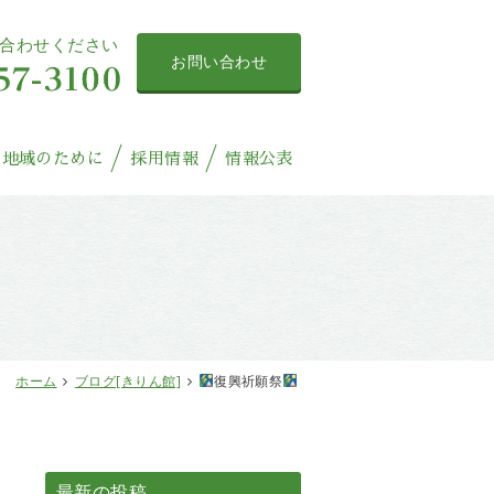
合わせください
お問い合わせ
地域のために
採用情報
情報公表
ホーム
ブログ[きりん館]
復興祈願祭
最新の投稿