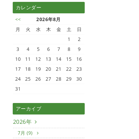
カレンダー
<<
2026年8月
月
火
水
木
金
土
日
1
2
3
4
5
6
7
8
9
10
11
12
13
14
15
16
17
18
19
20
21
22
23
24
25
26
27
28
29
30
31
アーカイブ
2026年
7月 (9)