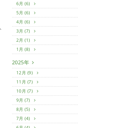
6月 (6)
5月 (6)
4月 (6)
人
3月 (7)
2月 (1)
1月 (8)
2025年
12月 (9)
11月 (7)
10月 (7)
9月 (7)
8月 (5)
7月 (4)
6月 (4)