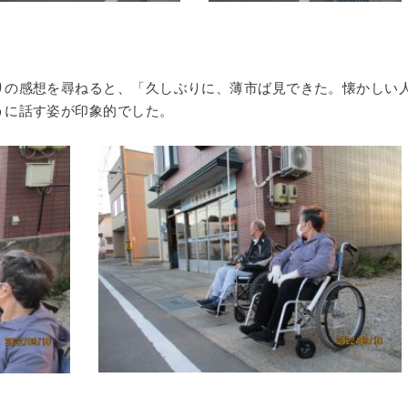
りの感想を尋ねると、「久しぶりに、薄市ば見できた。懐かしい
うに話す姿が印象的でした。