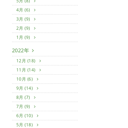
5月 (8)
4月 (6)
3月 (9)
2月 (9)
1月 (9)
2022年
12月 (18)
11月 (14)
10月 (6)
9月 (14)
8月 (7)
7月 (9)
6月 (10)
5月 (18)