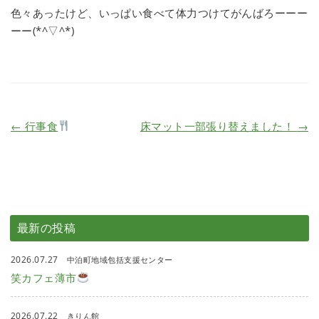
色々あったけど、いっぱい食べて体力つけてがんばろーーー
ーー(*^▽^*)
←
行事食
床マット一部張り替えました！
→
最新の投稿
2026.07.27
中泊町地域包括支援センター
笑カフェ薄市
2026.07.22
きりん館