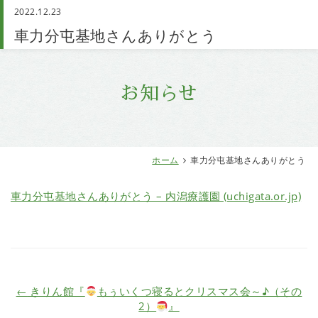
2022.12.23
お問い合わせ
車力分屯基地さんありがとう
お知らせ
ホーム
車力分屯基地さんありがとう
車力分屯基地さんありがとう – 内潟療護園 (uchigata.or.jp)
←
きりん館『
もぅいくつ寝るとクリスマス会～♪（その
2）
』