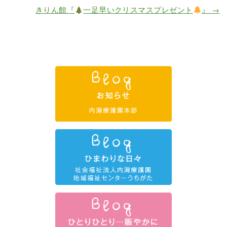
きりん館『
一足早いクリスマスプレゼント
』
→