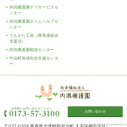
内潟療護園デイサービスセ
ンター
内潟療護園ホームヘルプセ
ンター
うちがた工房（障害者総合
支援法）
内潟療護園相談センター
中泊町地域包括支援センタ
ー
お気軽にお問い合わせください
お問い合わせ
〒037-0308 青森県北津軽郡中泊町 大字深郷田字甘木120-2