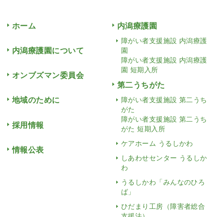
ホーム
内潟療護園
障がい者支援施設 内潟療護
内潟療護園について
園
障がい者支援施設 内潟療護
園 短期入所
オンブズマン委員会
第二うちがた
地域のために
障がい者支援施設 第二うち
がた
障がい者支援施設 第二うち
採用情報
がた 短期入所
ケアホーム うるしかわ
情報公表
しあわせセンター うるしか
わ
うるしかわ「みんなのひろ
ば」
ひだまり工房（障害者総合
支援法）