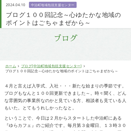
2024.04.10
中泊町地域包括支援センター
お問い合わせ
ブログ１００回記念～心ゆたかな地域の
ポイントはごちゃまぜから～
ブログ
ホーム
ブログ[中泊町地域包括支援センター]
ブログ１００回記念～心ゆたかな地域のポイントはごちゃまぜから～
４月と言えば入学式、入社・・・新たな始まりの季節です。
ブログもなんと１００回更新できました～。時々聞く、どん
な雰囲気の事業所なのかと見ている方、相談者も見ている人
もいた。とてもうれしかったなと。
ということで、今日は２月からスタートした中泊町にある
『ゆらカフェ』のご紹介です。毎月第３金曜日、１３時３０