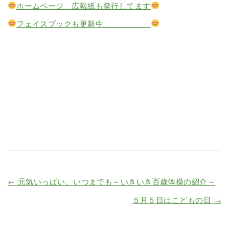
ホームページ 広報紙も発行してます
フェイスブックも更新中
←
元気いっぱい、いつまでも～いきいき百歳体操の紹介～
５月５日はこどもの日
→