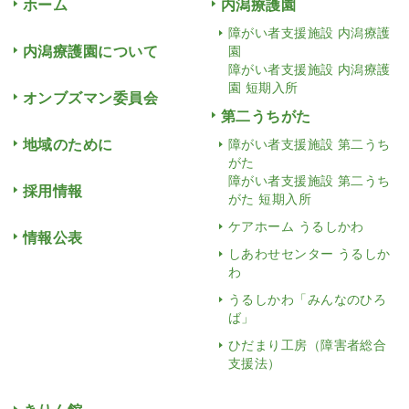
ホーム
内潟療護園
障がい者支援施設 内潟療護
内潟療護園について
園
障がい者支援施設 内潟療護
園 短期入所
オンブズマン委員会
第二うちがた
地域のために
障がい者支援施設 第二うち
がた
障がい者支援施設 第二うち
採用情報
がた 短期入所
ケアホーム うるしかわ
情報公表
しあわせセンター うるしか
わ
うるしかわ「みんなのひろ
ば」
ひだまり工房（障害者総合
支援法）