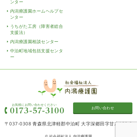
ンター
内潟療護園ホームヘルプセ
ンター
うちがた工房（障害者総合
支援法）
内潟療護園相談センター
中泊町地域包括支援センタ
ー
お気軽にお問い合わせください
お問い合わせ
〒037-0308 青森県北津軽郡中泊町 大字深郷田字甘木120-2
© 社会福祉法人 内潟療護園