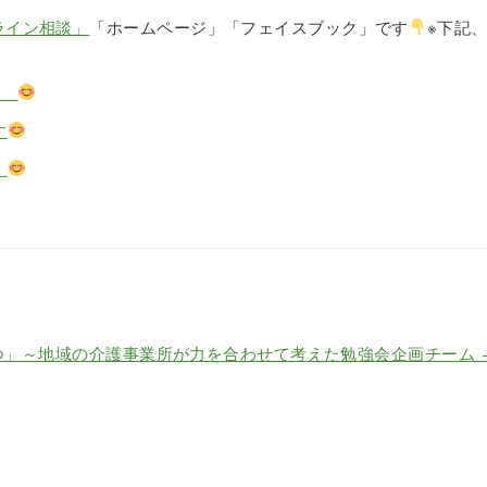
ライン相談」
「ホームページ」「フェイスブック」です
※下記
約
す
中
つ」～地域の介護事業所が力を合わせて考えた勉強会企画チーム