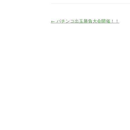
←
パチンコ出玉勝負大会開催！！