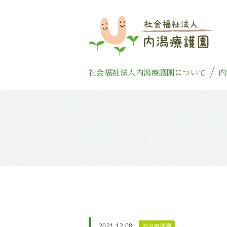
社会福祉法人内潟療護園について
内
2021.12.08
内潟療護園