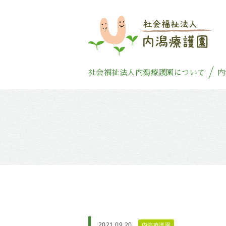
社会福祉法人内潟療護園について
内
2021.09.20
内潟療護園