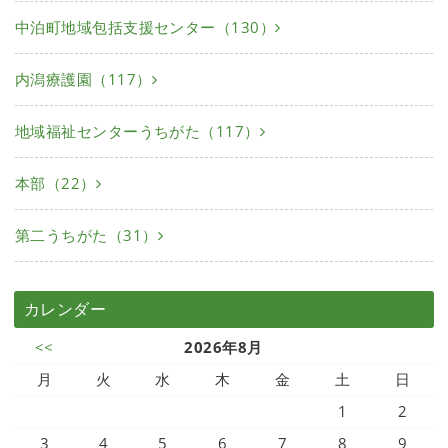
中泊町地域包括支援センター（130）
内潟療護園（117）
地域福祉センターうちがた（117）
本部（22）
第二うちがた（31）
カレンダー
<<
2026年8月
月
火
水
木
金
土
日
1
2
3
4
5
6
7
8
9