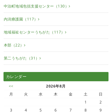
中泊町地域包括支援センター（130）
内潟療護園（117）
地域福祉センターうちがた（117）
本部（22）
第二うちがた（31）
カレンダー
<<
2026年8月
月
火
水
木
金
土
日
1
2
3
4
5
6
7
8
9