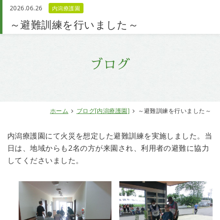
2026.06.26
内潟療護園
お問い合わせ
～避難訓練を行いました～
ブログ
ホーム
ブログ[内潟療護園]
～避難訓練を行いました～
内潟療護園にて火災を想定した避難訓練を実施しました。当
日は、地域からも2名の方が来園され、利用者の避難に協力
してくださいました。