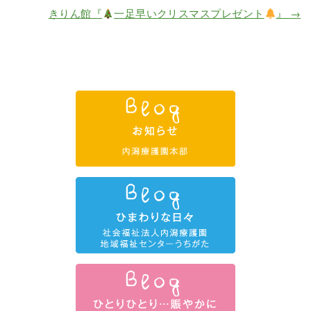
きりん館『
一足早いクリスマスプレゼント
』
→