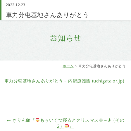
2022.12.23
お問い合わせ
車力分屯基地さんありがとう
お知らせ
ホーム
車力分屯基地さんありがとう
車力分屯基地さんありがとう – 内潟療護園 (uchigata.or.jp)
←
きりん館『
もぅいくつ寝るとクリスマス会～♪（その
2）
』