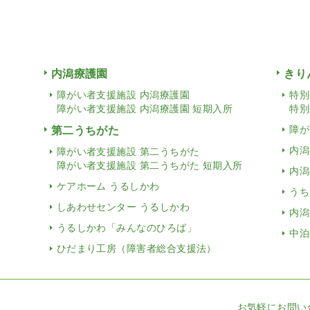
内潟療護園
きり
障がい者支援施設 内潟療護園
特別
障がい者支援施設 内潟療護園 短期入所
特別
第二うちがた
障が
内潟
障がい者支援施設 第二うちがた
障がい者支援施設 第二うちがた 短期入所
内潟
ケアホーム うるしかわ
うち
しあわせセンター うるしかわ
内潟
うるしかわ「みんなのひろば」
中泊
ひだまり工房（障害者総合支援法）
お気軽にお問い