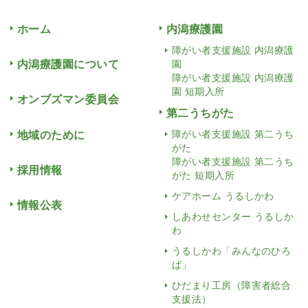
ホーム
内潟療護園
障がい者支援施設 内潟療護
内潟療護園について
園
障がい者支援施設 内潟療護
園 短期入所
オンブズマン委員会
第二うちがた
地域のために
障がい者支援施設 第二うち
がた
障がい者支援施設 第二うち
採用情報
がた 短期入所
ケアホーム うるしかわ
情報公表
しあわせセンター うるしか
わ
うるしかわ「みんなのひろ
ば」
ひだまり工房（障害者総合
支援法）