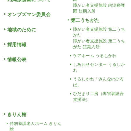
障がい者支援施設 内潟療護
園 短期入所
オンブズマン委員会
第二うちがた
地域のために
障がい者支援施設 第二うち
がた
障がい者支援施設 第二うち
採用情報
がた 短期入所
ケアホーム うるしかわ
情報公表
しあわせセンター うるしか
わ
うるしかわ「みんなのひろ
ば」
ひだまり工房（障害者総合
支援法）
きりん館
特別養護老人ホーム きりん
館