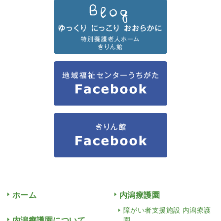
ホーム
内潟療護園
障がい者支援施設 内潟療護
内潟療護園について
園