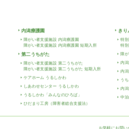
内潟療護園
きり
障がい者支援施設 内潟療護園
特別
障がい者支援施設 内潟療護園 短期入所
特別
第二うちがた
障が
内潟
障がい者支援施設 第二うちがた
障がい者支援施設 第二うちがた 短期入所
内潟
ケアホーム うるしかわ
うち
しあわせセンター うるしかわ
内潟
うるしかわ「みんなのひろば」
中泊
ひだまり工房（障害者総合支援法）
お気軽にお問い