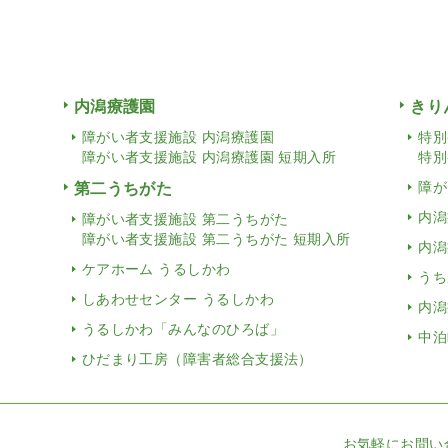
内潟療護園
きり
障がい者支援施設 内潟療護園
特別
障がい者支援施設 内潟療護園 短期入所
特別
第二うちがた
障が
内潟
障がい者支援施設 第二うちがた
障がい者支援施設 第二うちがた 短期入所
内潟
ケアホーム うるしかわ
うち
しあわせセンター うるしかわ
内潟
うるしかわ「みんなのひろば」
中泊
ひだまり工房（障害者総合支援法）
お気軽にお問い