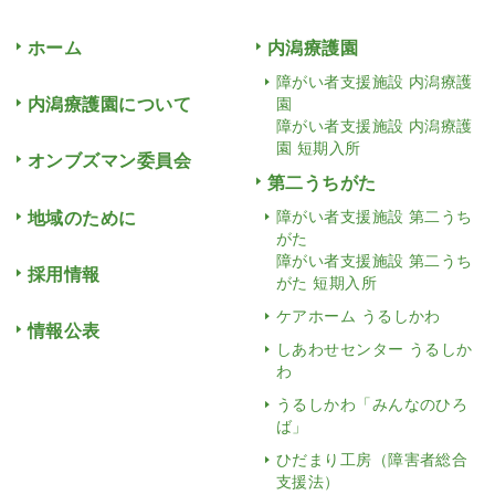
ホーム
内潟療護園
障がい者支援施設 内潟療護
内潟療護園について
園
障がい者支援施設 内潟療護
園 短期入所
オンブズマン委員会
第二うちがた
地域のために
障がい者支援施設 第二うち
がた
障がい者支援施設 第二うち
採用情報
がた 短期入所
ケアホーム うるしかわ
情報公表
しあわせセンター うるしか
わ
うるしかわ「みんなのひろ
ば」
ひだまり工房（障害者総合
支援法）