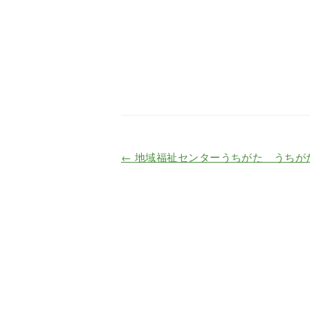
←
地域福祉センターうちがた うちが