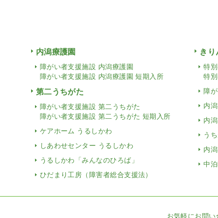
内潟療護園
きり
障がい者支援施設 内潟療護園
特別
障がい者支援施設 内潟療護園 短期入所
特別
第二うちがた
障が
内潟
障がい者支援施設 第二うちがた
障がい者支援施設 第二うちがた 短期入所
内潟
ケアホーム うるしかわ
うち
しあわせセンター うるしかわ
内潟
うるしかわ「みんなのひろば」
中泊
ひだまり工房（障害者総合支援法）
お気軽にお問い