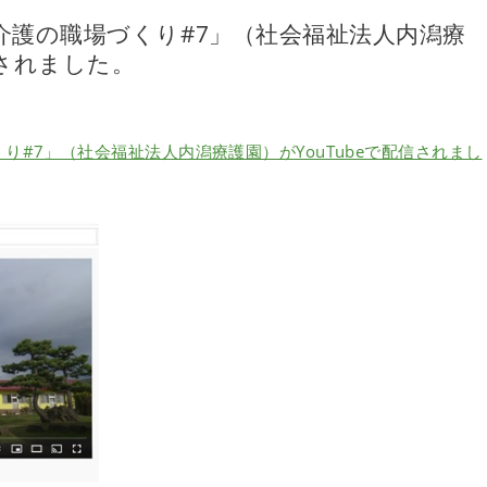
介護の職場づくり#7」（社会福祉法人内潟療
信されました。
#7」（社会福祉法人内潟療護園）がYouTubeで配信されまし