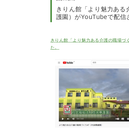
きりん館「より魅力ある
護園）がYouTubeで配
きりん館「より魅力ある介護の職場づくり
た。