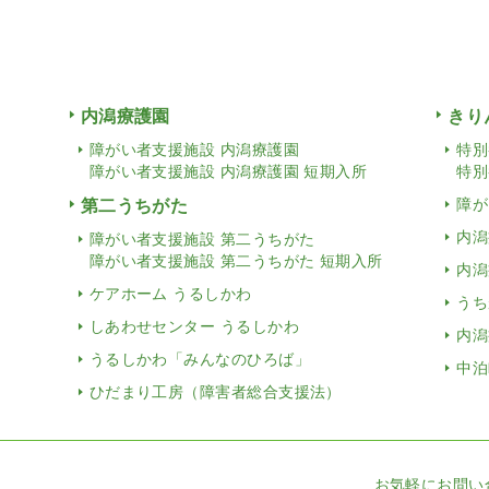
内潟療護園
きり
障がい者支援施設 内潟療護園
特別
障がい者支援施設 内潟療護園 短期入所
特別
第二うちがた
障が
内潟
障がい者支援施設 第二うちがた
障がい者支援施設 第二うちがた 短期入所
内潟
ケアホーム うるしかわ
うち
しあわせセンター うるしかわ
内潟
うるしかわ「みんなのひろば」
中泊
ひだまり工房（障害者総合支援法）
お気軽にお問い