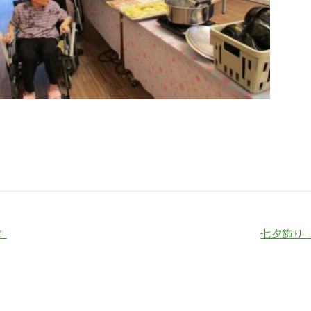
！
七夕飾り