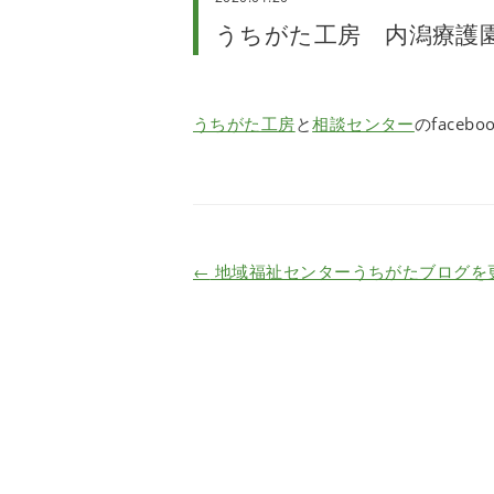
うちがた工房 内潟療護園相
うちがた工房
と
相談センター
のface
←
地域福祉センターうちがたブログを