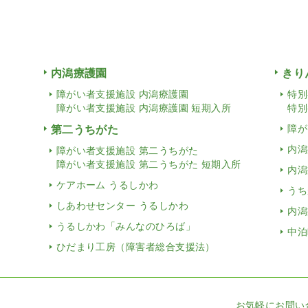
内潟療護園
きり
障がい者支援施設 内潟療護園
特別
障がい者支援施設 内潟療護園 短期入所
特別
第二うちがた
障が
内潟
障がい者支援施設 第二うちがた
障がい者支援施設 第二うちがた 短期入所
内潟
ケアホーム うるしかわ
うち
しあわせセンター うるしかわ
内潟
うるしかわ「みんなのひろば」
中泊
ひだまり工房（障害者総合支援法）
お気軽にお問い